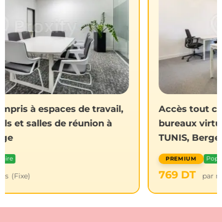
il,
Accès tout compris à espaces de trava
à
bureaux virtuels et salles de réunion 
TUNIS, Berges du Lac 2
Populaire
769
DT
par mois
(Fixe)