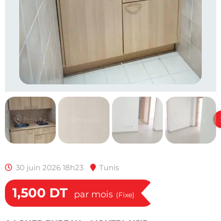
30 juin 2026 18h23
Tunis
1,500
DT
par mois
(Fixe)