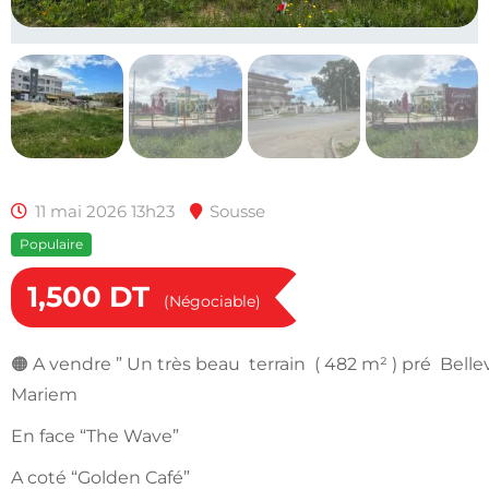
11 mai 2026 13h23
Sousse
Populaire
1,500
DT
(Négociable)
🟠 A vendre ” Un très beau terrain ( 482 m² ) pré Bell
Mariem
En face “The Wave”
A coté “Golden Café”