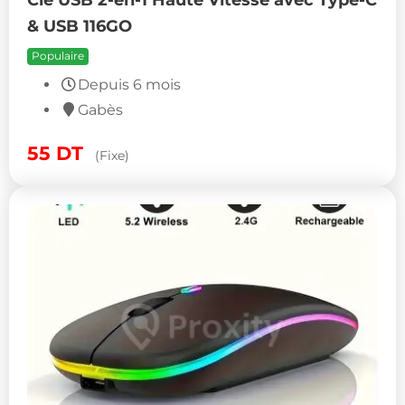
& USB 116GO
Populaire
Depuis 6 mois
Gabès
55
DT
(Fixe)