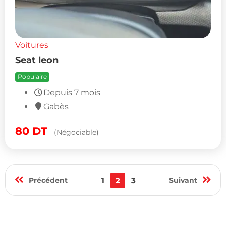
Voitures
Seat leon
Populaire
Depuis 7 mois
Gabès
80
DT
(Négociable)
Précédent
1
2
3
Suivant