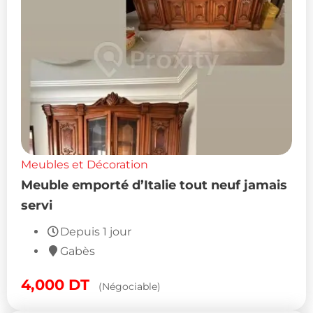
Meubles et Décoration
Meuble emporté d’Italie tout neuf jamais
servi
Depuis 1 jour
Gabès
4,000
DT
(Négociable)