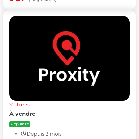
Voitures
À vendre
Populaire
Depuis 2 mois