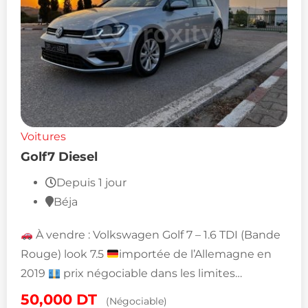
Voitures
Golf7 Diesel
Depuis 1 jour
Béja
À vendre : Volkswagen Golf 7 – 1.6 TDI (Bande
Rouge) look 7.5
importée de l’Allemagne en
2019
prix négociable dans les limites…
50,000
DT
(Négociable)