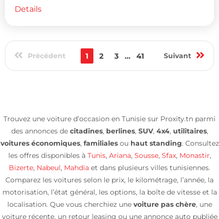
Details
Précédent
1
2
3
...
41
Suivant
Trouvez une voiture d’occasion en Tunisie sur Proxity.tn parmi
des annonces de
citadines
,
berlines
,
SUV
,
4x4
,
utilitaires
,
voitures économiques
,
familiales
ou
haut standing
. Consultez
les offres disponibles à
Tunis
,
Ariana
,
Sousse
,
Sfax
,
Monastir
,
Bizerte
,
Nabeul
,
Mahdia
et dans plusieurs villes tunisiennes.
Comparez les voitures selon le prix, le kilométrage, l’année, la
motorisation, l’état général, les options, la boîte de vitesse et la
localisation. Que vous cherchiez une
voiture pas chère
, une
voiture récente, un retour leasing ou une annonce auto publiée