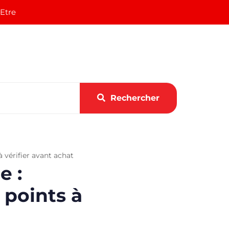
 Etre
Rechercher
 à vérifier avant achat
e :
 points à