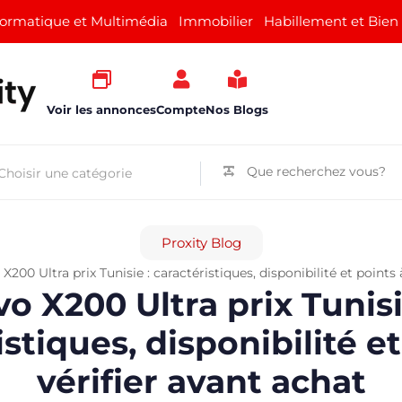
formatique et Multimédia
Immobilier
Habillement et Bien
Voir les annonces
Compte
Nos Blogs
Proxity Blog
 X200 Ultra prix Tunisie : caractéristiques, disponibilité et points
vo X200 Ultra prix Tunisi
istiques, disponibilité et
vérifier avant achat