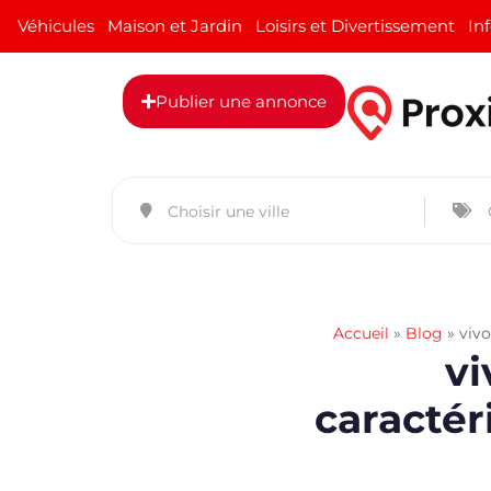
Véhicules
Maison et Jardin
Loisirs et Divertissement
In
Publier une annonce
Accueil
»
Blog
»
vivo
vi
caractér