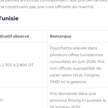
s de petites annonces correspondent aux prix demandés
s ne constituent pas une cote officielle du marché.
Tunisie
dicatif observé
Remarque
Fourchette relevée dans
plusieurs offres tunisiennes
consultées en juin 2026. Prix
 2 700 à 2 800 DT
non officiel, susceptible de
varier selon l’état, l’origine,
l’IMEI et la garantie
Prix demandé dans une
DT
annonce Proxity.tn publiée le
19 octobre 2025