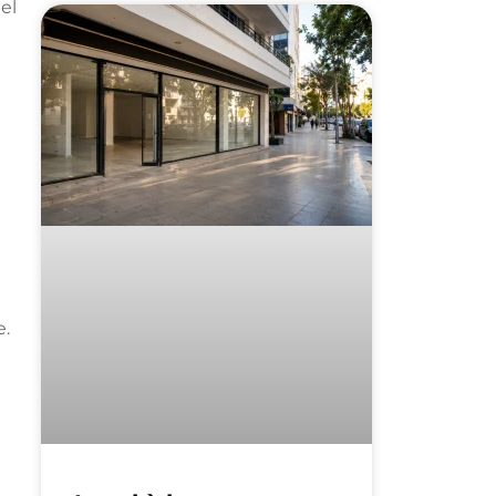
el
e.