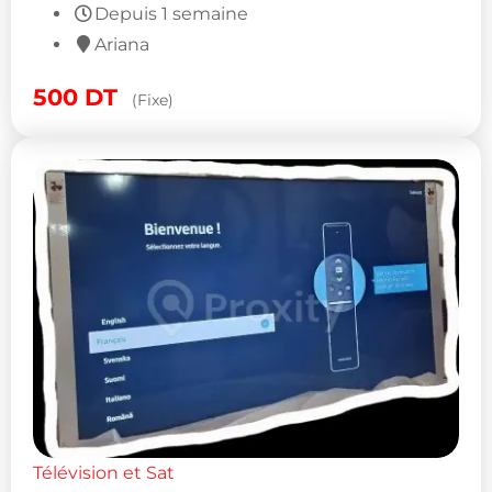
Depuis 1 semaine
Ariana
500
DT
(Fixe)
Télévision et Sat