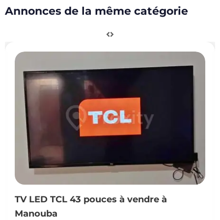
Annonces de la même catégorie
D TCL 43 pouces à vendre à
Smart
uba
neuve