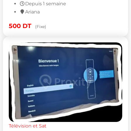
Depuis 1 semaine
Ariana
500
DT
(Fixe)
Télévision et Sat