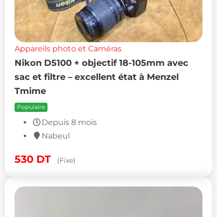
Appareils photo et Caméras
Nikon D5100 + objectif 18-105mm avec
sac et filtre – excellent état à Menzel
Tmime
Populaire
Depuis 8 mois
Nabeul
530
DT
(Fixe)