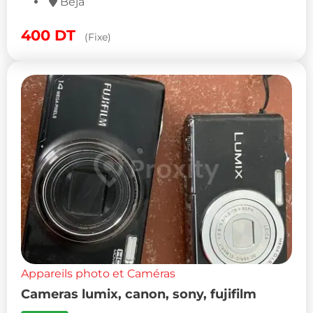
Béja
400
DT
(Fixe)
Appareils photo et Caméras
Cameras lumix, canon, sony, fujifilm