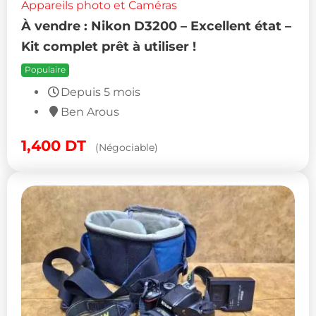
Appareils photo et Caméras
À vendre : Nikon D3200 – Excellent état –
Kit complet prêt à utiliser !
Populaire
Depuis 5 mois
Ben Arous
1,400
DT
(Négociable)