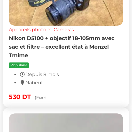
Appareils photo et Caméras
Nikon D5100 + objectif 18-105mm avec
sac et filtre – excellent état à Menzel
Tmime
Populaire
Depuis 8 mois
Nabeul
530
DT
(Fixe)