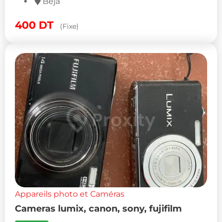
Béja
400
DT
(Fixe)
Appareils photo et Caméras
Cameras lumix, canon, sony, fujifilm