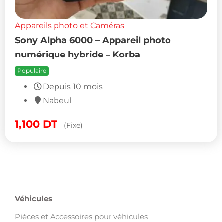
Appareils photo et Caméras
Sony Alpha 6000 – Appareil photo
numérique hybride – Korba
Populaire
Depuis 10 mois
Nabeul
1,100
DT
(Fixe)
Capturez chaque instant avec les
appareils photo et caméras
disponibles sur
Proxity.tn
. Que vous soyez amateur ou
professionnel, trouvez des
appareils photo numériques
,
caméras 4K
et
accessoires de tournage
à prix avantageux.
Consultez aussi
Téléphones
pour les smartphones avec photo