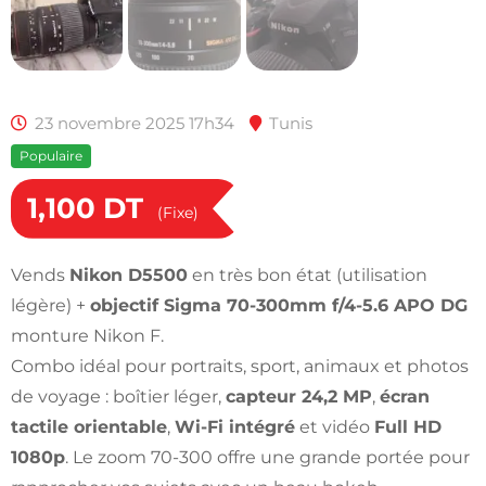
23 novembre 2025 17h34
Tunis
Populaire
1,100
DT
(Fixe)
Vends
Nikon D5500
en très bon état (utilisation
légère) +
objectif Sigma 70-300mm f/4-5.6 APO DG
monture Nikon F.
Combo idéal pour portraits, sport, animaux et photos
de voyage : boîtier léger,
capteur 24,2 MP
,
écran
tactile orientable
,
Wi-Fi intégré
et vidéo
Full HD
1080p
. Le zoom 70-300 offre une grande portée pour