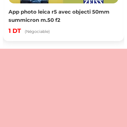
App photo leica r5 avec objecti 50mm
summicron m.50 f2
1
DT
(Négociable)