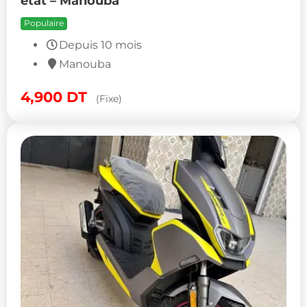
état – Manouba
Populaire
Depuis 10 mois
Manouba
4,900
DT
(Fixe)