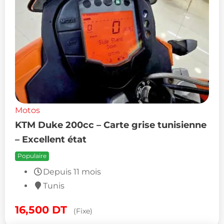
Motos
KTM Duke 200cc – Carte grise tunisienne
– Excellent état
Populaire
Depuis 11 mois
Tunis
16,500
DT
(Fixe)