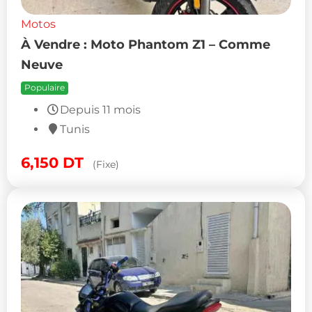
Motos
À Vendre : Moto Phantom Z1 – Comme
Neuve
Populaire
Depuis 11 mois
Tunis
6,150
DT
(Fixe)