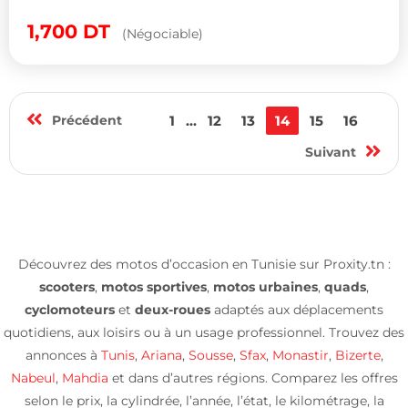
1,700
DT
(Négociable)
Précédent
1
...
12
13
14
15
16
Suivant
Découvrez des motos d’occasion en Tunisie sur Proxity.tn :
scooters
,
motos sportives
,
motos urbaines
,
quads
,
cyclomoteurs
et
deux-roues
adaptés aux déplacements
quotidiens, aux loisirs ou à un usage professionnel. Trouvez des
annonces à
Tunis
,
Ariana
,
Sousse
,
Sfax
,
Monastir
,
Bizerte
,
Nabeul
,
Mahdia
et dans d’autres régions. Comparez les offres
selon le prix, la cylindrée, l’année, l’état, le kilométrage, la