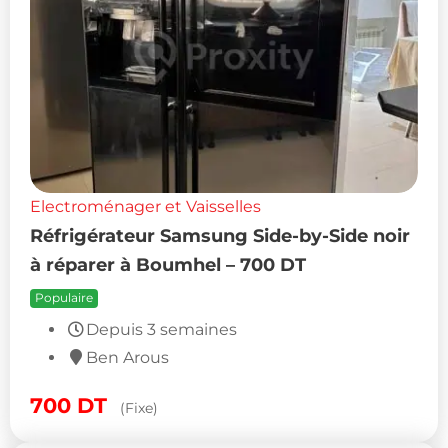
Electroménager et Vaisselles
Réfrigérateur Samsung Side-by-Side noir
à réparer à Boumhel – 700 DT
Populaire
Depuis 3 semaines
Ben Arous
700
DT
(Fixe)