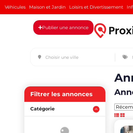
Véhicules
Maison et Jardin
Loisirs et Divertissement
In
Publier une annonce
Ann
Anno
Filtrer les annonces
Catégorie