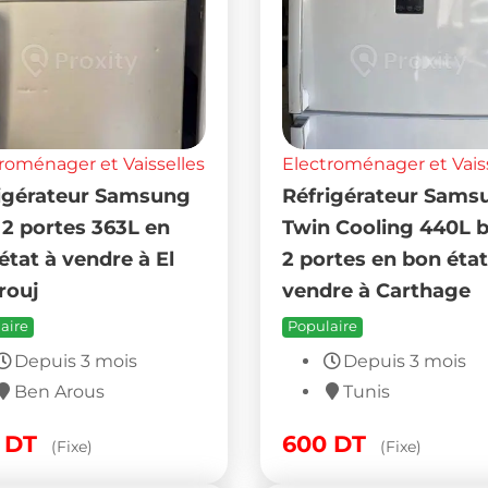
roménager et Vaisselles
Electroménager et Vais
igérateur Samsung
Réfrigérateur Sams
 2 portes 363L en
Twin Cooling 440L 
état à vendre à El
2 portes en bon état
rouj
vendre à Carthage
aire
Populaire
Depuis 3 mois
Depuis 3 mois
Ben Arous
Tunis
0
DT
600
DT
(Fixe)
(Fixe)