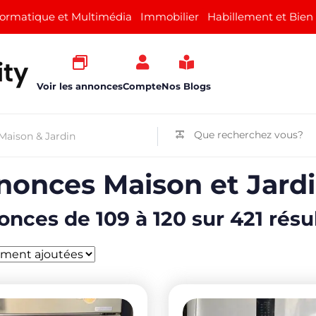
formatique et Multimédia
Immobilier
Habillement et Bien
Voir les annonces
Compte
Nos Blogs
onces Maison et Jardi
nces de 109 à 120 sur 421 résu