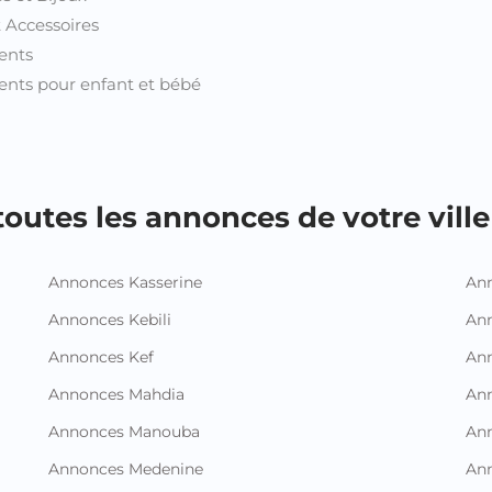
t Accessoires
ents
nts pour enfant et bébé
outes les annonces de votre ville 
Annonces Kasserine
Ann
Annonces Kebili
Ann
Annonces Kef
Ann
Annonces Mahdia
An
Annonces Manouba
Ann
Annonces Medenine
Ann