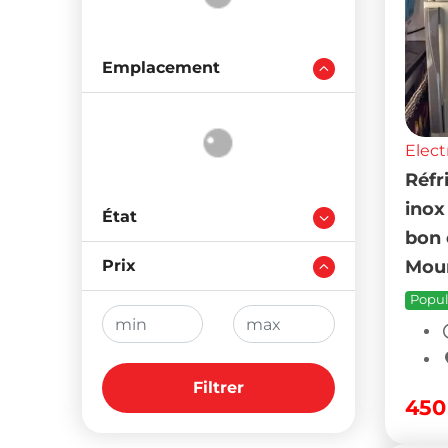
Emplacement
Elect
Réfr
inox
État
bon 
Prix
Mou
Popul
Filtrer
45