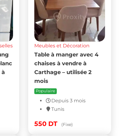
selles
Meubles et Décoration
ung
Table à manger avec 4
blanc
chaises à vendre à
 à
Carthage – utilisée 2
mois
Populaire
Depuis 3 mois
Tunis
550
DT
(Fixe)