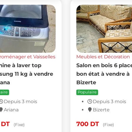
roménager et Vaisselles
Meubles et Décoration
ine à laver top
Salon en bois 6 plac
ung 11 kg à vendre
bon état à vendre à
iana
Bizerte
aire
Populaire
Depuis 3 mois
Depuis 3 mois
Ariana
Bizerte
0
DT
700
DT
(Fixe)
(Fixe)