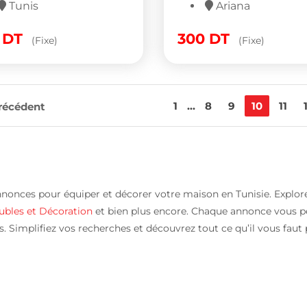
Tunis
Ariana
0
DT
300
DT
(Fixe)
(Fixe)
1
...
8
9
10
11
récédent
nnonces pour équiper et décorer votre maison en Tunisie. Explore
bles et Décoration
et bien plus encore. Chaque annonce vous pe
. Simplifiez vos recherches et découvrez tout ce qu’il vous faut 