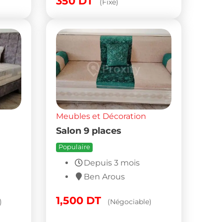
350
DT
(Fixe)
Meubles et Décoration
Salon 9 places
Populaire
Depuis 3 mois
Ben Arous
1,500
DT
)
(Négociable)