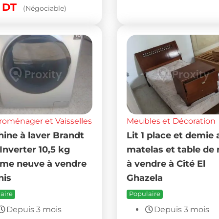
0
DT
(Négociable)
roménager et Vaisselles
Meubles et Décoration
ine à laver Brandt
Lit 1 place et demie
Inverter 10,5 kg
matelas et table de 
me neuve à vendre
à vendre à Cité El
nis
Ghazela
aire
Populaire
Depuis 3 mois
Depuis 3 mois