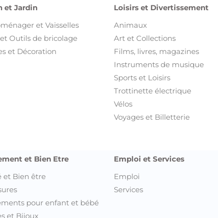
 et Jardin
Loisirs et Divertissement
oménager et Vaisselles
Animaux
et Outils de bricolage
Art et Collections
s et Décoration
Films, livres, magazines
Instruments de musique
Sports et Loisirs
Trottinette électrique
Vélos
Voyages et Billetterie
ement et Bien Etre
Emploi et Services
 et Bien être
Emploi
sures
Services
ments pour enfant et bébé
s et Bijoux