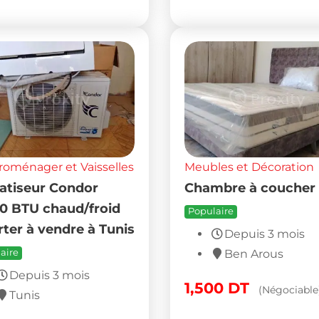
roménager et Vaisselles
Meubles et Décoration
atiseur Condor
Chambre à coucher
0 BTU chaud/froid
Populaire
rter à vendre à Tunis
Depuis 3 mois
aire
Ben Arous
Depuis 3 mois
1,500
DT
(Négociable
Tunis