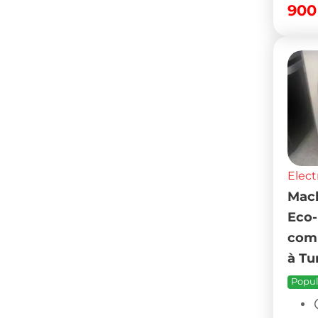
90
Elect
Mach
Eco-
com
à Tu
Popul