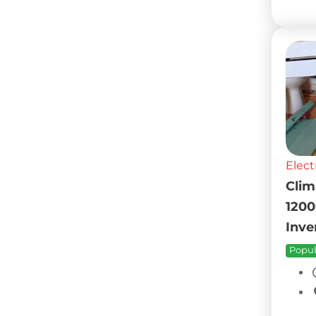
Elect
Clim
1200
Inve
Popul