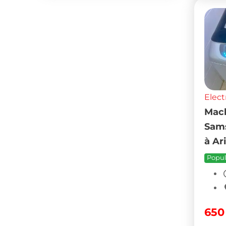
Elect
Mach
Sams
à Ar
Popul
65