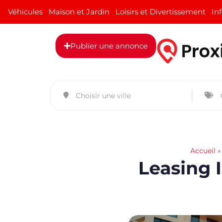
Véhicules
Maison et Jardin
Loisirs et Divertissement
In
Publier une annonce
Accueil
Leasing I