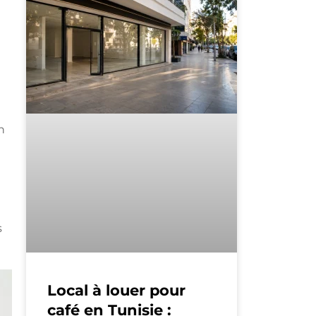
n
s
Local à louer pour
café en Tunisie :