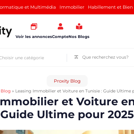
formatique et Multimédia
Immobilier
Habillement et Bien
Voir les annonces
Compte
Nos Blogs
Proxity Blog
»
Blog
»
Leasing Immobilier et Voiture en Tunisie : Guide Ultime
mmobilier et Voiture en
Guide Ultime pour 2025