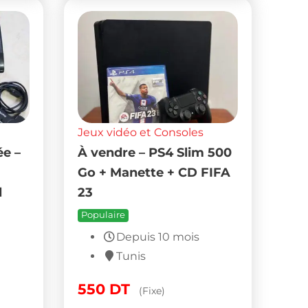
Jeux vidéo et Consoles
ée –
À vendre – PS4 Slim 500
Go + Manette + CD FIFA
l
23
Populaire
Depuis 10 mois
Tunis
550
DT
(Fixe)