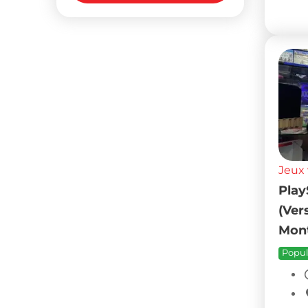
Jeux 
Play
(Ver
Mont
Popul