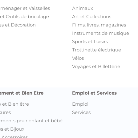
oménager et Vaisselles
Animaux
et Outils de bricolage
Art et Collections
s et Décoration
Films, livres, magazines
Instruments de musique
Sports et Loisirs
Trottinette électrique
Vélos
Voyages et Billetterie
ement et Bien Etre
Emploi et Services
 et Bien être
Emploi
sures
Services
ments pour enfant et bébé
s et Bijoux
t Accessoires