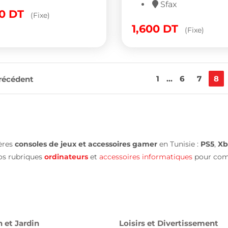
Sfax
00
DT
(Fixe)
1,600
DT
(Fixe)
1
...
6
7
8
récédent
ières
consoles de jeux et accessoires gamer
en Tunisie :
PS5
,
Xb
os rubriques
ordinateurs
et
accessoires informatiques
pour comp
 et Jardin
Loisirs et Divertissement