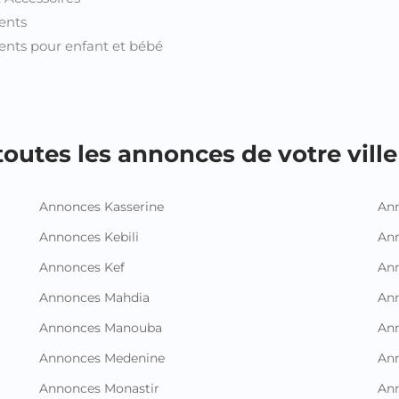
ents
nts pour enfant et bébé
outes les annonces de votre ville 
Annonces Kasserine
Ann
Annonces Kebili
Ann
Annonces Kef
Ann
Annonces Mahdia
An
Annonces Manouba
Ann
Annonces Medenine
Ann
Annonces Monastir
Ann