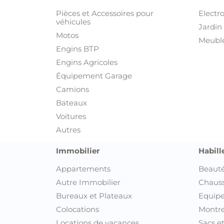
Pièces et Accessoires pour
Electr
véhicules
Jardin 
Motos
Meuble
Engins BTP
Engins Agricoles
Équipement Garage
Camions
Bateaux
Voitures
Autres
Immobilier
Habill
Appartements
Beauté
Autre Immobilier
Chaus
Bureaux et Plateaux
Equipe
Colocations
Montre
Locations de vacances
Sacs e