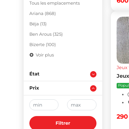
60
Tous les emplacements
Ariana (868)
Béja (13)
Ben Arous (325)
Bizerte (100)
Voir plus
Jeux 
État
Jeux
Popul
Prix
29
Filtrer