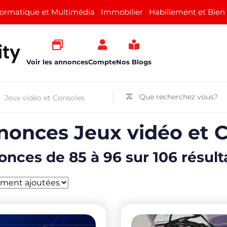
formatique et Multimédia
Immobilier
Habillement et Bien
Voir les annonces
Compte
Nos Blogs
nonces Jeux vidéo et 
nces de 85 à 96 sur 106 résult