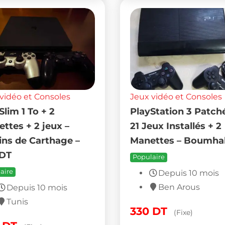
vidéo et Consoles
Jeux vidéo et Consoles
Slim 1 To + 2
PlayStation 3 Patch
ttes + 2 jeux –
21 Jeux Installés + 2
ins de Carthage –
Manettes – Boumha
 DT
Populaire
aire
Depuis 10 mois
Ben Arous
Depuis 10 mois
Tunis
330
DT
(Fixe)