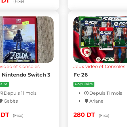
0
DT
(Fixe)
vidéo et Consoles
Jeux vidéo et Consoles
 Nintendo Switch 3
Fc 26
aire
Populaire
Depuis 11 mois
Depuis 11 mois
Gabès
Ariana
0
DT
280
DT
(Fixe)
(Fixe)