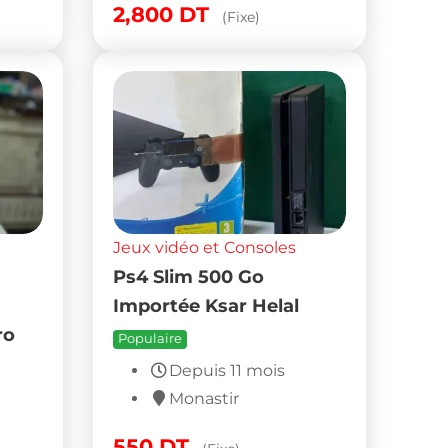
2,800
DT
(Fixe)
Jeux vidéo et Consoles
Ps4 Slim 500 Go
Importée Ksar Helal
ro
Populaire
Depuis 11 mois
Monastir
550
DT