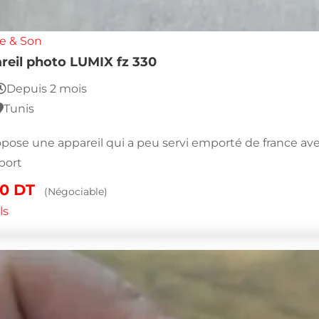
e & Son
reil photo LUMIX fz 330
Depuis 2 mois
Tunis
opose une appareil qui a peu servi emporté de france av
port
00
DT
(Négociable)
ls