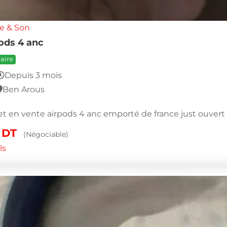
e & Son
ods 4 anc
aire
Depuis 3 mois
Ben Arous
t en vente airpods 4 anc emporté de france just ouvert 
0
DT
(Négociable)
ls