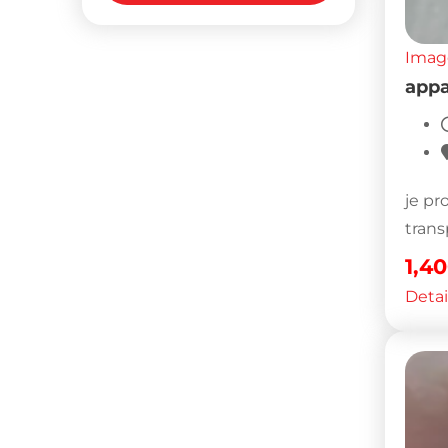
Imag
appa
je pr
trans
1,4
Detai