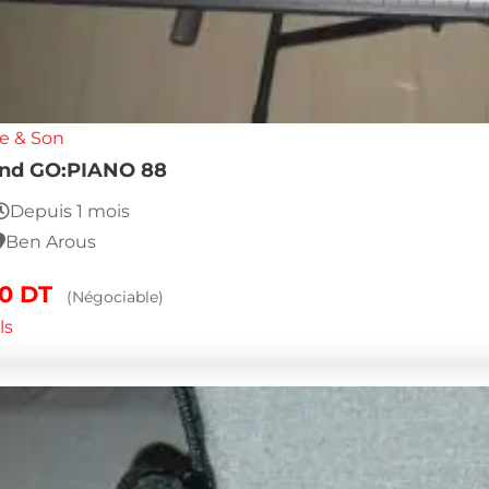
e & Son
and GO:PIANO 88
Depuis 1 mois
Ben Arous
00
DT
(Négociable)
ls