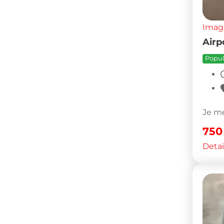
Imag
Airp
Popul
Je me
75
Detai