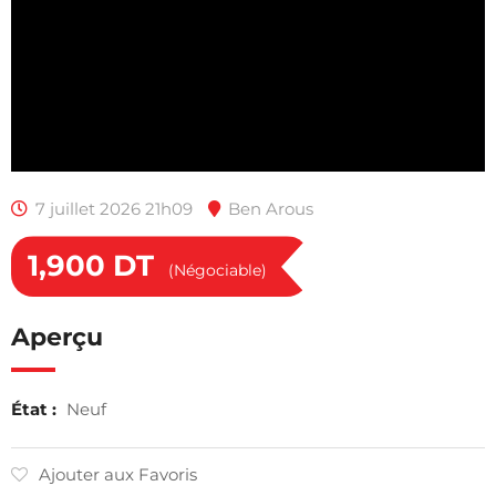
7 juillet 2026 21h09
Ben Arous
1,900
DT
(Négociable)
Aperçu
État :
Neuf
Ajouter aux Favoris