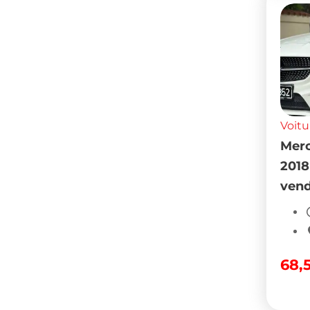
Voitu
Merc
2018
vend
68,