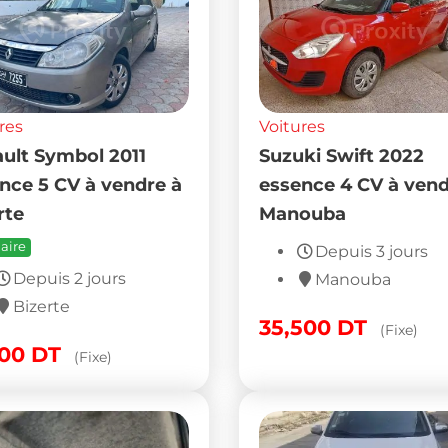
res
Voitures
ult Symbol 2011
Suzuki Swift 2022
nce 5 CV à vendre à
essence 4 CV à vend
rte
Manouba
aire
Depuis 3 jours
Depuis 2 jours
Manouba
Bizerte
35,500
DT
(Fixe)
500
DT
(Fixe)