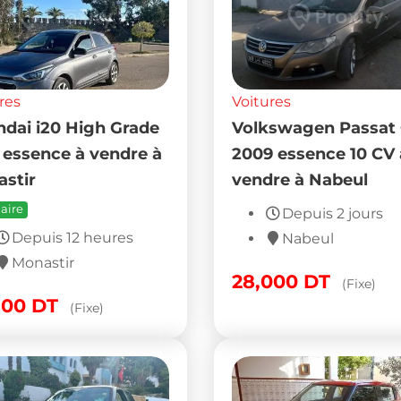
res
Voitures
dai i20 High Grade
Volkswagen Passat
 essence à vendre à
2009 essence 10 CV 
stir
vendre à Nabeul
aire
Depuis 2 jours
Depuis 12 heures
Nabeul
Monastir
28,000
DT
(Fixe)
500
DT
(Fixe)