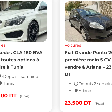
res
Voitures
edes CLA 180 BVA
Fiat Grande Punto 2
 toutes options à
première main 5 CV
re à Tunis
vendre à Ariana – 2
DT
Depuis 1 semaine
Tunis
Depuis 2 semai
Ariana
500
DT
(Fixe)
23,500
DT
(Fixe)