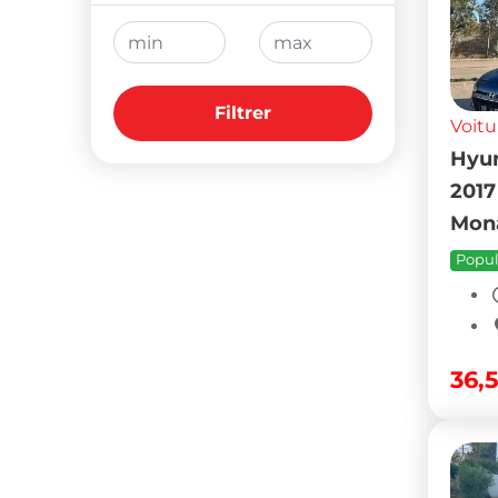
Filtrer
Voitu
Hyun
2017
Mona
Popul
36,