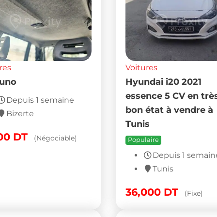
res
Voitures
 uno
Hyundai i20 2021
essence 5 CV en trè
Depuis 1 semaine
bon état à vendre à
Bizerte
Tunis
000
DT
(Négociable)
Populaire
Depuis 1 semain
Tunis
36,000
DT
(Fixe)