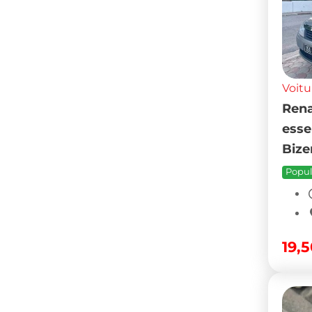
Voitu
Rena
esse
Bize
Popul
19,