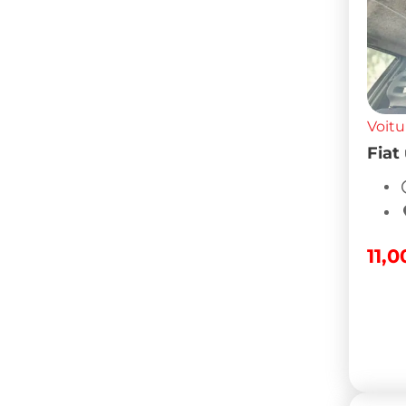
Voitu
Fiat
11,