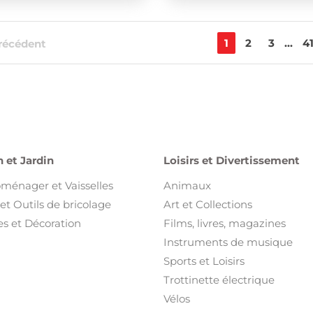
1
2
3
...
4
récédent
 et Jardin
Loisirs et Divertissement
oménager et Vaisselles
Animaux
et Outils de bricolage
Art et Collections
s et Décoration
Films, livres, magazines
Instruments de musique
Sports et Loisirs
Trottinette électrique
Vélos