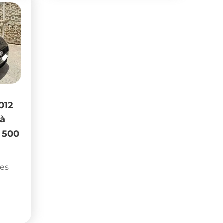
012
 à
3 500
nes