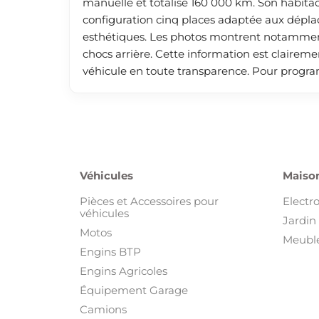
manuelle et totalise 160 000 km. Son habitac
configuration cinq places adaptée aux dépla
esthétiques. Les photos montrent notamment 
chocs arrière. Cette information est clairem
véhicule en toute transparence. Pour progra
Véhicules
Maison
Pièces et Accessoires pour
Electr
véhicules
Jardin 
Motos
Meuble
Engins BTP
Engins Agricoles
Équipement Garage
Camions