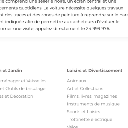
le comprend une sellerie noire, un écran central et une
cements quotidiens. La voiture nécessite quelques travaux
des traces et des zones de peinture à reprendre sur le par
ent indiquée afin de permettre aux acheteurs d’évaluer le
mmer une visite, appelez directement le 24 999 976.
 et Jardin
Loisirs et Divertissement
oménager et Vaisselles
Animaux
et Outils de bricolage
Art et Collections
s et Décoration
Films, livres, magazines
Instruments de musique
Sports et Loisirs
Trottinette électrique
Vélos