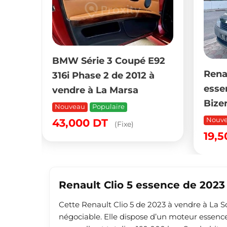
BMW Série 3 Coupé E92
CC
Rena
316i Phase 2 de 2012 à
à
esse
vendre à La Marsa
Bize
Nouveau
Populaire
Nouv
43,000
DT
(Fixe)
19,
Renault Clio 5 essence de 2023
Cette Renault Clio 5 de 2023 à vendre à La 
négociable. Elle dispose d’un moteur essence