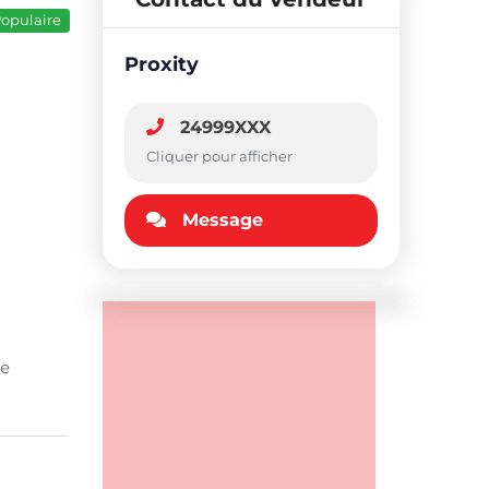
opulaire
Proxity
24999XXX
Cliquer pour afficher
Message
le