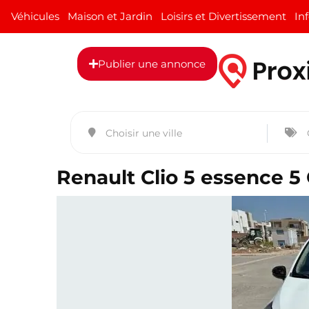
Véhicules
Maison et Jardin
Loisirs et Divertissement
In
Publier une annonce
Renault Clio 5 essence 5