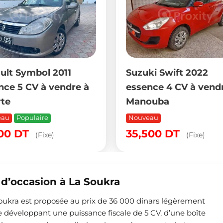
ult Symbol 2011
Suzuki Swift 2022
nce 5 CV à vendre à
essence 4 CV à vend
rte
Manouba
eau
Populaire
Nouveau
500
DT
35,500
DT
(Fixe)
(Fixe)
 d’occasion à La Soukra
Soukra est proposée au prix de 36 000 dinars légèrement
 développant une puissance fiscale de 5 CV, d’une boîte