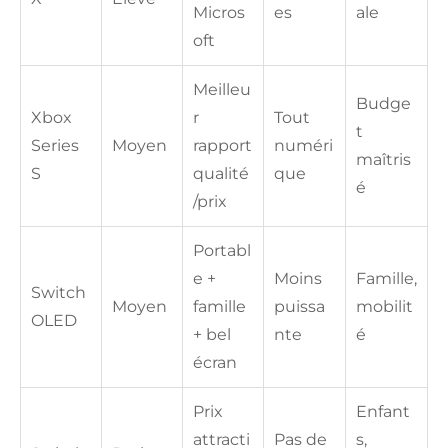
Micros
es
ale
oft
Meilleu
Budge
Xbox
r
Tout
t
Series
Moyen
rapport
numéri
maîtris
S
qualité
que
é
/prix
Portabl
e +
Moins
Famille,
Switch
Moyen
famille
puissa
mobilit
OLED
+ bel
nte
é
écran
Prix
Enfant
attracti
Pas de
s,