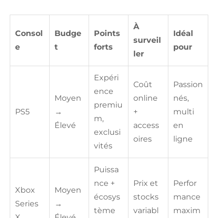
À
Consol
Budge
Points
Idéal
surveil
e
t
forts
pour
ler
Expéri
Coût
Passion
ence
Moyen
online
nés,
premiu
PS5
→
+
multi
m,
Élevé
access
en
exclusi
oires
ligne
vités
Puissa
nce +
Prix et
Perfor
Xbox
Moyen
écosys
stocks
mance
Series
→
tème
variabl
maxim
X
Élevé