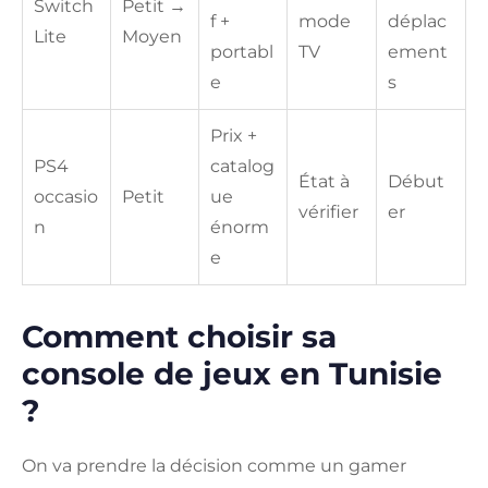
Switch
Petit →
f +
mode
déplac
Lite
Moyen
portabl
TV
ement
e
s
Prix +
PS4
catalog
État à
Début
occasio
Petit
ue
vérifier
er
n
énorm
e
Comment choisir sa
console de jeux en Tunisie
?
On va prendre la décision comme un gamer