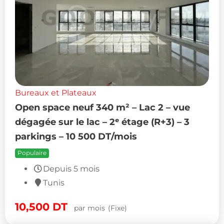
Bureaux et Plateaux
Open space neuf 340 m² – Lac 2 – vue
dégagée sur le lac – 2ᵉ étage (R+3) – 3
parkings – 10 500 DT/mois
Populaire
Depuis 5 mois
Tunis
10,500
DT
par mois
(Fixe)