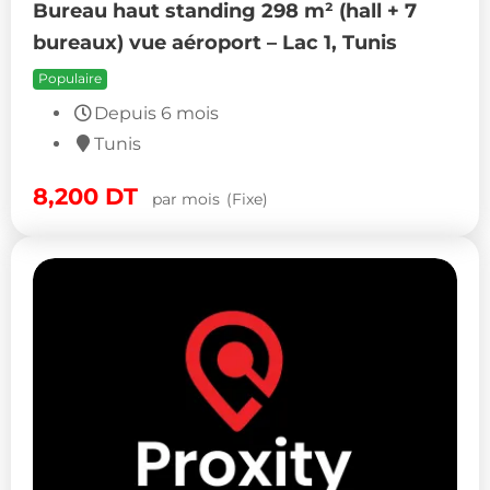
Bureau haut standing 298 m² (hall + 7
bureaux) vue aéroport – Lac 1, Tunis
Populaire
Depuis 6 mois
Tunis
8,200
DT
par mois
(Fixe)