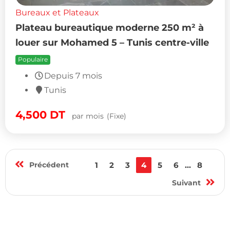
Bureaux et Plateaux
Plateau bureautique moderne 250 m² à
louer sur Mohamed 5 – Tunis centre-ville
Populaire
Depuis 7 mois
Tunis
4,500
DT
par mois
(Fixe)
Précédent
1
2
3
4
5
6
...
8
Suivant