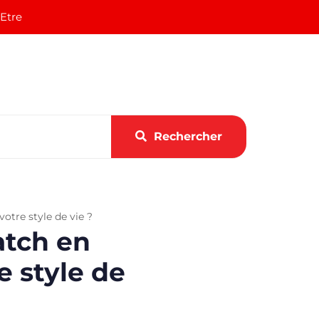
 Etre
Rechercher
otre style de vie ?
atch en
e style de