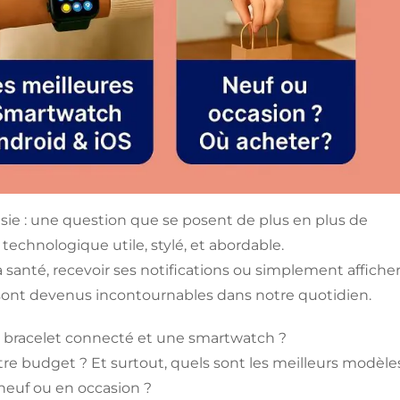
ie : une question que se posent de plus en plus de
echnologique utile, stylé, et abordable.
 sa santé, recevoir ses notifications ou simplement affiche
 sont devenus incontournables dans notre quotidien.
 un bracelet connecté et une smartwatch ?
otre budget ? Et surtout, quels sont les meilleurs modèle
neuf ou en occasion ?