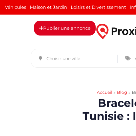
Véhicules
Maison et Jardin
Loisirs et Divertissement
In
Publier une annonce
Accueil
»
Blog
»
Br
Bracel
Tunisie :