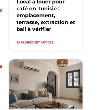
Local à louer pour
café en Tunisie :
e
emplacement,
terrasse, extraction et
bail à vérifier
EXPLOREZ CET ARTICLE
s