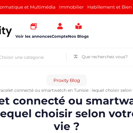
formatique et Multimédia
Immobilier
Habillement et Bien
Voir les annonces
Compte
Nos Blogs
Proxity Blog
acelet connecté ou smartwatch en Tunisie : lequel choisir selon v
et connecté ou smartw
 lequel choisir selon votr
vie ?