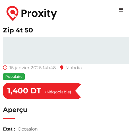
Zip 4t 50
16 janvier 2026 14h48
Mahdia
Populaire
1,400
DT
(Négociable)
Aperçu
État :
Occasion