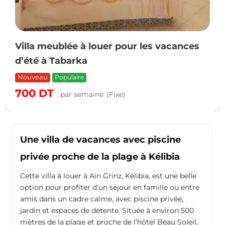
pour les vacances
Appartement S+2 avec p
AFH Mrezga près de la
Populaire
1,000
DT
)
par semaine
(F
Une villa de vacances avec piscine
privée proche de la plage à Kélibia
Cette villa à louer à Aïn Grinz, Kélibia, est une belle
option pour profiter d’un séjour en famille ou entre
amis dans un cadre calme, avec piscine privée,
jardin et espaces de détente. Située à environ 500
mètres de la plage et proche de l’hôtel Beau Soleil,