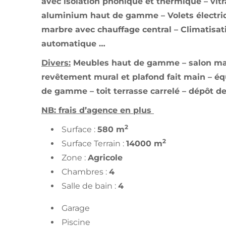
avec isolation phonique et thermique – vit
aluminium haut de gamme – Volets électriq
marbre avec chauffage central – Climatisat
automatique …
Divers:
Meubles haut de gamme – salon ma
revêtement mural et plafond fait main – é
de gamme – toit terrasse carrelé – dépôt 
NB: frais d’agence en plus
2
Surface :
580 m
2
Surface Terrain :
14000 m
Zone :
Agricole
Chambres :
4
Salle de bain :
4
Garage
Piscine