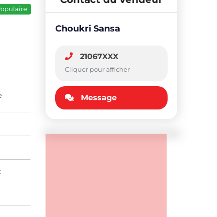
opulaire
Choukri Sansa
21067XXX
Cliquer pour afficher
e
Message
: