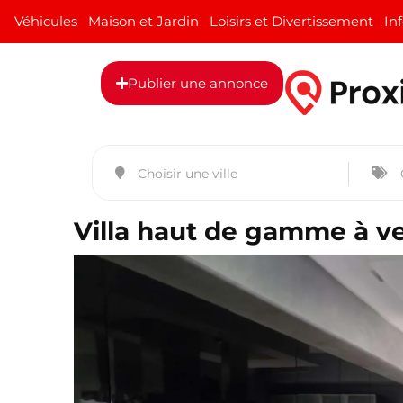
Véhicules
Maison et Jardin
Loisirs et Divertissement
In
Publier une annonce
Villa haut de gamme à v