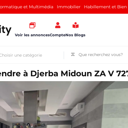
formatique et Multimédia
Immobilier
Habillement et Bien
Voir les annonces
Compte
Nos Blogs
endre à Djerba Midoun ZA V 72