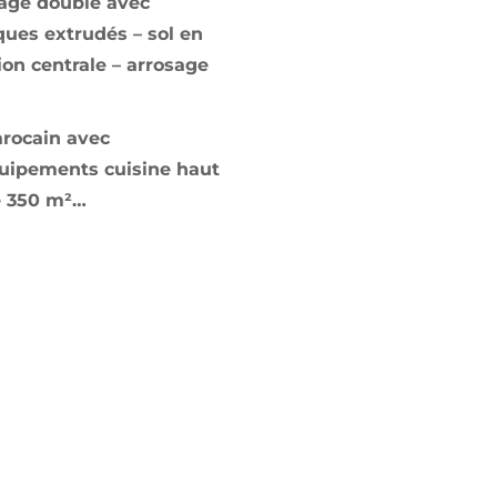
rage double avec
ues extrudés – sol en
ion centrale – arrosage
rocain avec
quipements cuisine haut
de 350 m²…