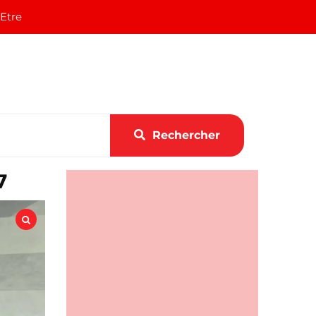
 Etre
Rechercher
7