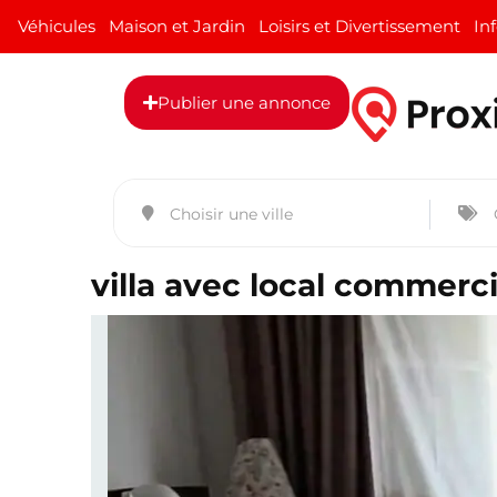
Véhicules
Maison et Jardin
Loisirs et Divertissement
In
Publier une annonce
villa avec local commerc