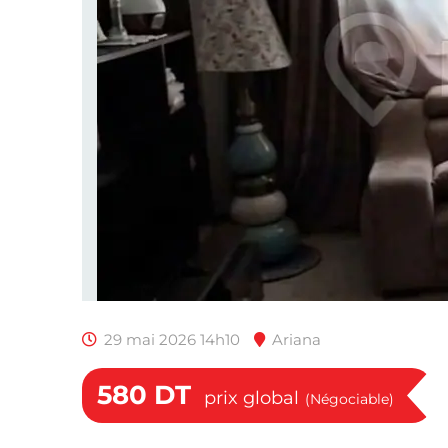
29 mai 2026 14h10
Ariana
580
DT
prix global
(Négociable)