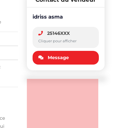
idriss asma
e
25146XXX
Cliquer pour afficher
Message
:
ace
ui