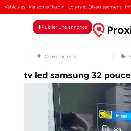
Véhicules
Maison et Jardin
Loisirs et Divertissement
In
Publier une annonce
tv led samsung 32 pouces