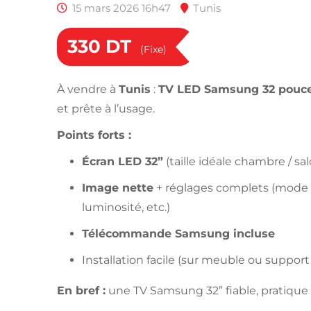
15 mars 2026 16h47
Tunis
330
DT
(Fixe)
À vendre à
Tunis
:
TV LED Samsung 32 pouce
et prête à l’usage.
Points forts :
Écran LED 32”
(taille idéale chambre / sa
Image nette
+ réglages complets (mode 
luminosité, etc.)
Télécommande Samsung incluse
Installation facile (sur meuble ou suppor
En bref :
une TV Samsung 32” fiable, pratique e