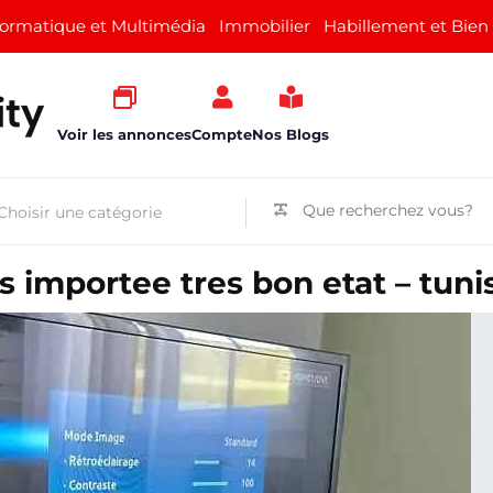
formatique et Multimédia
Immobilier
Habillement et Bien
Voir les annonces
Compte
Nos Blogs
 importee tres bon etat – tuni