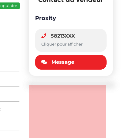
opulaire
Proxity
58213XXX
Cliquer pour afficher
Message
: