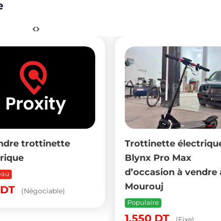
e
ndre trottinette
Trottinette électriqu
trique
Blynx Pro Max
d’occasion à vendre 
eau
Mourouj
DT
(Négociable)
Populaire
1,550
DT
(Fixe)