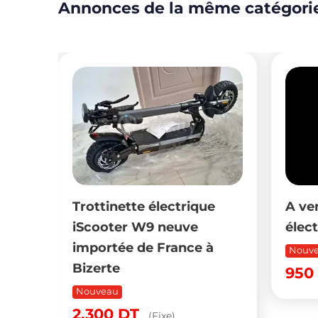
Annonces de la même catégori
e
Trottinette électrique
A ve
iScooter W9 neuve
élec
50
importée de France à
Nouv
Bizerte
950
Nouveau
2,300
DT
(Fixe)