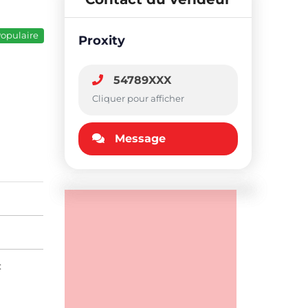
opulaire
Proxity
54789XXX
Cliquer pour afficher
Message
: