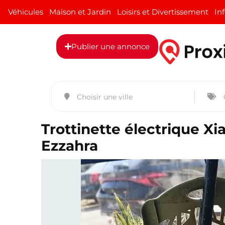
Véhicules
Maison et Jardin
Loisirs et Divertissement
In
Publier une annonce
Trottinette électrique Xi
Ezzahra