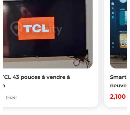
à
Smart TV Samsung 65 pouces p
neuve à Sahloul 4
2,100
DT
(Fixe)