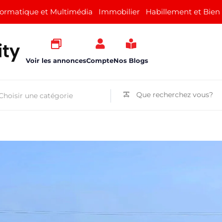
formatique et Multimédia
Immobilier
Habillement et Bien
Voir les annonces
Compte
Nos Blogs