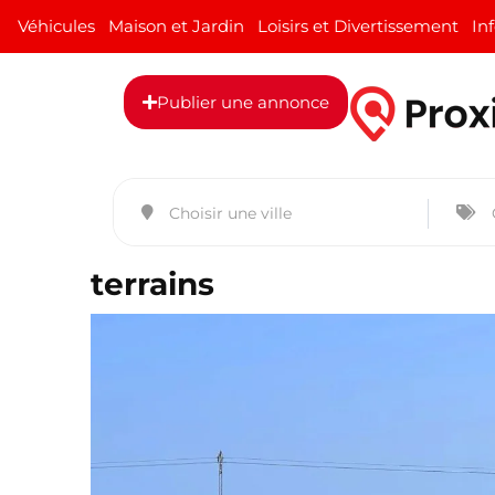
Véhicules
Maison et Jardin
Loisirs et Divertissement
In
Publier une annonce
terrains