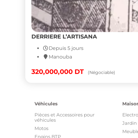
DERRIERE L’ARTISANA
Depuis 5 jours
Manouba
320,000,000
DT
(Négociable)
Véhicules
Maison
Pièces et Accessoires pour
Electr
véhicules
Jardin 
Motos
Meuble
Engins BTP