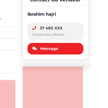
ibrahim hajri
e
27 485 XXX
Cliquer pour afficher
Message
: