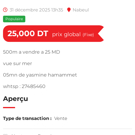
31 décembre 2025 13h35
Nabeul
Populaire
25,000
DT
prix global
(Fixe)
500m a vendre a 25 MD
vue sur mer
05mn de yasmine hamammet
whtsp : 27485460
Aperçu
Type de transaction :
Vente