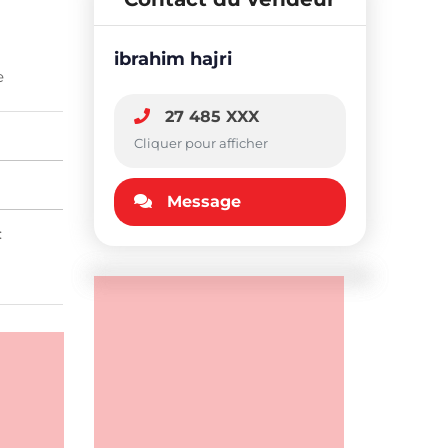
ibrahim hajri
e
27 485 XXX
Cliquer pour afficher
Message
: