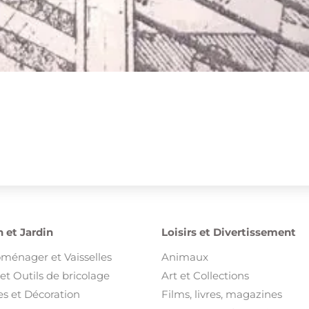
et Outils de bricolage
Art et Collections
s et Décoration
Films, livres, magazines
Instruments de musique
Sports et Loisirs
Trottinette électrique
Vélos
Voyages et Billetterie
ement et Bien Etre
Emploi et Services
 et Bien être
Emploi
sures
Services
ments pour enfant et bébé
s et Bijoux
t Accessoires
ents