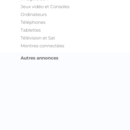
en Tunisie !
onces Sfax
onces Sidi Bouzid
onces Siliana
nonces Sousse
onces Tataouine
onces Tozeur
onces Tunis
nonces Zaghouan