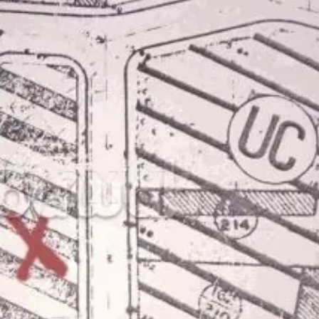
ain de 750 m² à
Terrain à Ariana
re à Raoued Plage
650,000
DT
he de la mer
prix global
(Négociable)
,000
DT
lobal
(Fixe)
 et Jardin
Loisirs et Divertissement
oménager et Vaisselles
Animaux