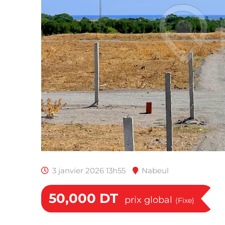
3 janvier 2026 13h55
Nabeul
50,000
DT
prix global
(Fixe)