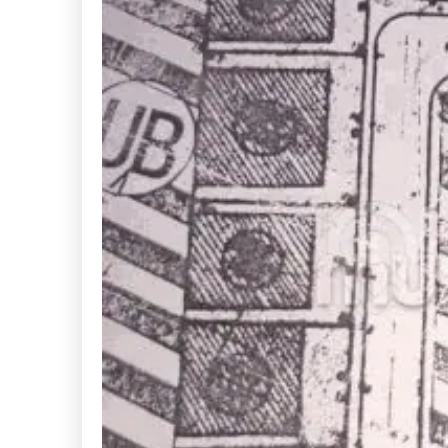
 El
DERRIERE L’ARTISANA
Terr
vend
320,000,000
DT
proc
(Négociable)
375
prix g
Véhicules
Maison
Pièces et Accessoires pour
Electr
véhicules