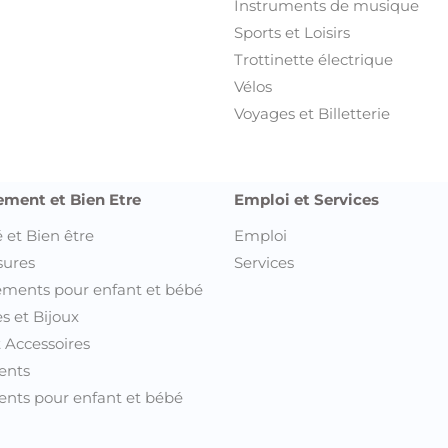
nts pour enfant et bébé
outes les annonces de votre ville 
Annonces Kasserine
Ann
Annonces Kebili
Ann
Annonces Kef
Ann
Annonces Mahdia
An
Annonces Manouba
Ann
Annonces Medenine
Ann
Annonces Monastir
Ann
Annonces Nabeul
An