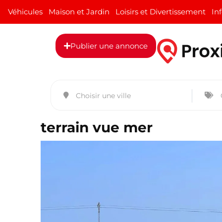
Véhicules
Maison et Jardin
Loisirs et Divertissement
In
Publier une annonce
terrain vue mer