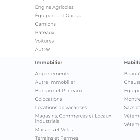
Vêteme
Maisons et Villas
Terrains et Fermes
Découvrez t
Annonces Ariana
Annonces Beja
Annonces Ben Arous
Annonces Bizerte
Annonces Gabes
Annonces Gafsa
Annonces Jendouba
Annonces Kairouan