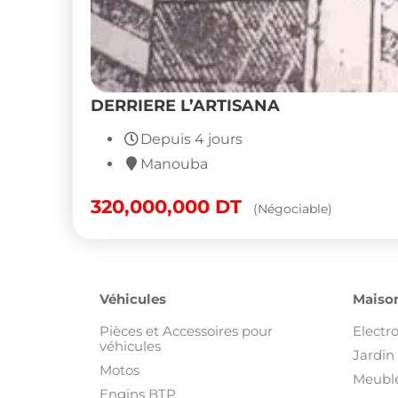
Jardin 
Motos
Meuble
Engins BTP
Engins Agricoles
Équipement Garage
Camions
Bateaux
Voitures
Autres
Immobilier
Habill
Appartements
Beauté
Autre Immobilier
Chaus
Bureaux et Plateaux
Equipe
Colocations
Montre
Locations de vacances
Sacs e
Magasins, Commerces et Locaux
Vêtem
industriels