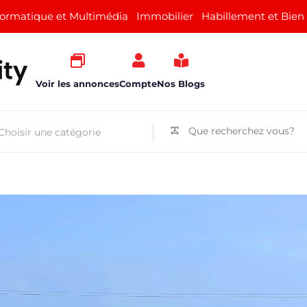
formatique et Multimédia
Immobilier
Habillement et Bien
Voir les annonces
Compte
Nos Blogs