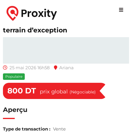
terrain d’exception
25 mai 2026 16h58
Ariana
Populaire
800
DT
prix global
(Négociable)
Aperçu
Type de transaction :
Vente