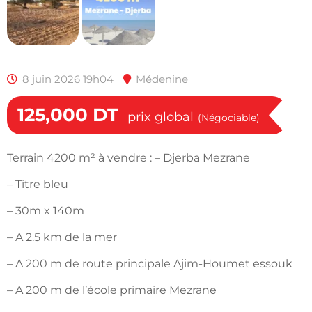
8 juin 2026 19h04
Médenine
125,000
DT
prix global
(Négociable)
Terrain 4200 m² à vendre : – Djerba Mezrane
– Titre bleu
– 30m x 140m
– A 2.5 km de la mer
– A 200 m de route principale Ajim-Houmet essouk
– A 200 m de l’école primaire Mezrane