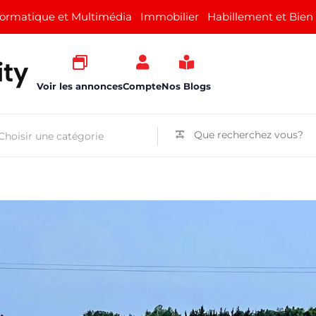
formatique et Multimédia
Immobilier
Habillement et Bien
Voir les annonces
Compte
Nos Blogs