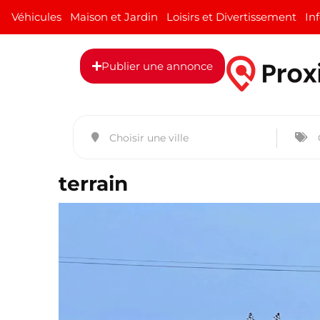
Véhicules
Maison et Jardin
Loisirs et Divertissement
In
Publier une annonce
terrain