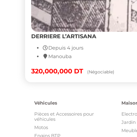
DERRIERE L’ARTISANA
Depuis 4 jours
Manouba
320,000,000
DT
(Négociable)
Véhicules
Maison
Pièces et Accessoires pour
Electr
véhicules
Jardin 
Motos
Meuble
Engins BTP