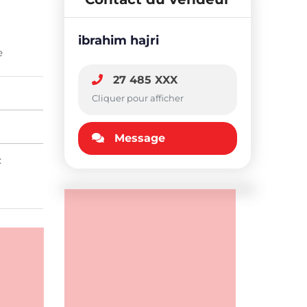
ibrahim hajri
e
27 485 XXX
Cliquer pour afficher
Message
: