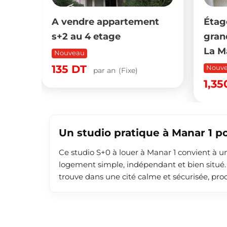
ouer
A vendre appartement
Étage
ence
s+2 au 4 etage
gran
La M
Nouveau
135
DT
Nouv
par an
(Fixe)
e)
1,3
Un studio pratique à Manar 1 p
Ce studio S+0 à louer à Manar 1 convient à u
logement simple, indépendant et bien situé. 
trouve dans une cité calme et sécurisée, pr