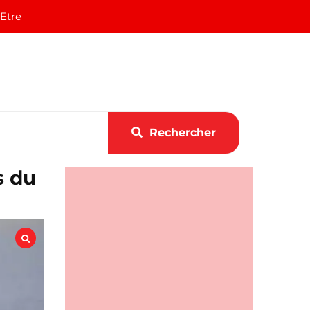
 Etre
Rechercher
s du