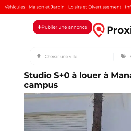
Véhicules
Maison et Jardin
Loisirs et Divertissement
In
Publier une annonce
Studio S+0 à louer à Man
campus