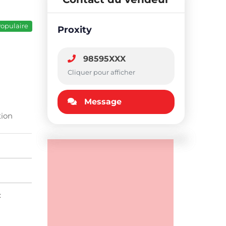
opulaire
Proxity
98595XXX
Cliquer pour afficher
Message
tion
: