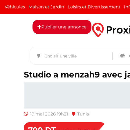
Véhicules
Maison et Jardin
Loisirs et Divertissement
In
Publier une annonce
Studio a menzah9 avec j
19 mai 2026 19h21
Tunis