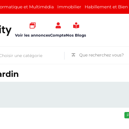
formatique et Multimédia
Immobilier
Habillement et Bien
Voir les annonces
Compte
Nos Blogs
ardin
P