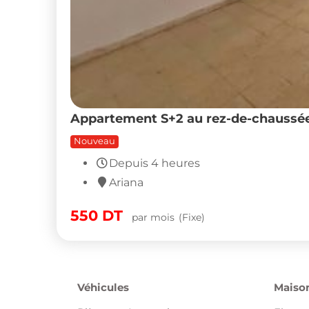
Appartement S+2 au rez-de-chaussée 
Nouveau
Depuis 4 heures
Ariana
550
DT
par mois
(Fixe)
Véhicules
Maison