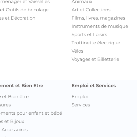
oménager et Vaisselles
Animaux
et Outils de bricolage
Art et Collections
s et Décoration
Films, livres, magazines
Instruments de musique
Sports et Loisirs
Trottinette électrique
Vélos
Voyages et Billetterie
ement et Bien Etre
Emploi et Services
 et Bien être
Emploi
sures
Services
ments pour enfant et bébé
s et Bijoux
t Accessoires