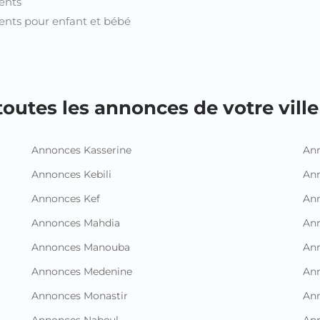
ents
nts pour enfant et bébé
outes les annonces de votre ville 
Annonces Kasserine
Ann
Annonces Kebili
Ann
Annonces Kef
Ann
Annonces Mahdia
An
Annonces Manouba
Ann
Annonces Medenine
Ann
Annonces Monastir
Ann
Annonces Nabeul
An