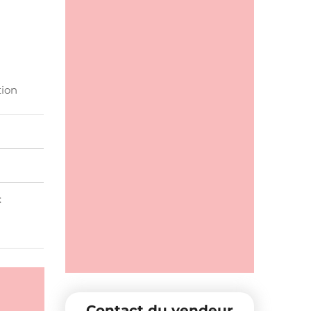
tion
:
Contact du vendeur