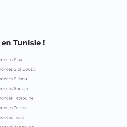
en Tunisie !
onces Sfax
onces Sidi Bouzid
onces Siliana
nonces Sousse
onces Tataouine
onces Tozeur
onces Tunis
nonces Zaghouan