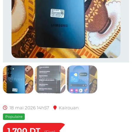
18 mai 2026 14h57
Kairouan
Populaire
1,700
DT