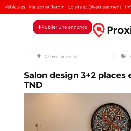
Véhicules
Maison et Jardin
Loisirs et Divertissement
In
Publier une annonce
Salon design 3+2 places e
TND