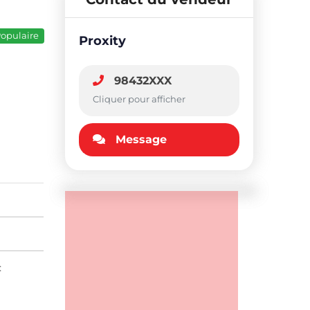
opulaire
Proxity
98432XXX
Cliquer pour afficher
Message
: