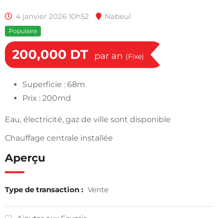
4 janvier 2026 10h52
Nabeul
Populaire
200,000
DT
par an
(Fixe)
Superficie : 68m
Prix : 200md
Eau, électricité, gaz de ville sont disponible
Chauffage centrale installée
Aperçu
Type de transaction :
Vente