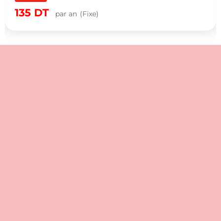
135
DT
par an
(Fixe)