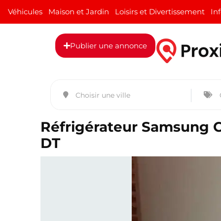
Véhicules
Maison et Jardin
Loisirs et Divertissement
In
Publier une annonce
Réfrigérateur Samsung Co
DT