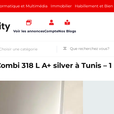
formatique et Multimédia
Immobilier
Habillement et Bien
Voir les annonces
Compte
Nos Blogs
mbi 318 L A+ silver à Tunis – 1