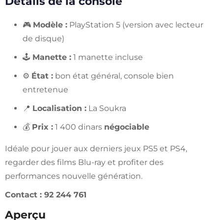
Détails de la console
🎮
Modèle :
PlayStation 5 (version avec lecteur
de disque)
🕹️
Manette :
1 manette incluse
⚙️
État :
bon état général, console bien
entretenue
📍
Localisation :
La Soukra
💰
Prix :
1 400 dinars
négociable
Idéale pour jouer aux derniers jeux PS5 et PS4,
regarder des films Blu-ray et profiter des
performances nouvelle génération.
Contact : 92 244 761
Aperçu