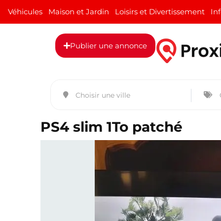
Véhicules
Maison et Jardin
Loisirs et Divertissement
In
Publier une annonce
PS4 slim 1To patché