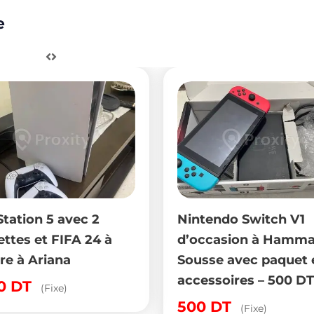
e
Nintendo Switch V1
2 manett
d’occasion à Hammam
DualSens
Sousse avec paquet et
état à Ks
accessoires – 500 DT
350
DT
500
DT
(Fixe)