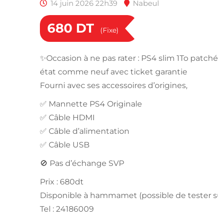
14 juin 2026 22h39
Nabeul
680
DT
(Fixe)
✨️Occasion à ne pas rater : PS4 slim 1To patché
état comme neuf avec ticket garantie
Fourni avec ses accessoires d’origines,
✅️ Mannette PS4 Originale
✅️ Câble HDMI
✅️ Câble d’alimentation
✅️ Câble USB
🚫 Pas d’échange SVP
Prix : 680dt
Disponible à hammamet (possible de tester s
Tel : 24186009