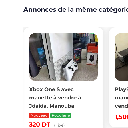
Annonces de la même catégori
 S avec
PlayStation 5 avec 2
à vendre à
manettes et FIFA 24 à
Manouba
vendre à Ariana
opulaire
1,500
DT
(Fixe)
(Fixe)