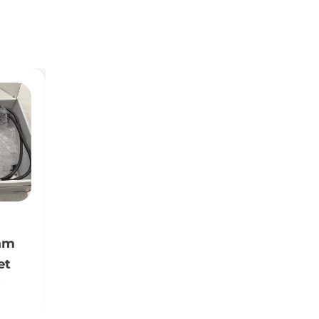
es PS5
Xbox One S avec
e en excellent
manette à vendre à
ibet El Mediouni
Jdaida, Manouba
Nouveau
Populaire
(Négociable)
320
DT
(Fixe)