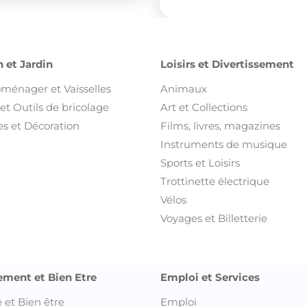
 et Jardin
Loisirs et Divertissement
oménager et Vaisselles
Animaux
et Outils de bricolage
Art et Collections
s et Décoration
Films, livres, magazines
Instruments de musique
Sports et Loisirs
Trottinette électrique
Vélos
Voyages et Billetterie
ement et Bien Etre
Emploi et Services
 et Bien être
Emploi