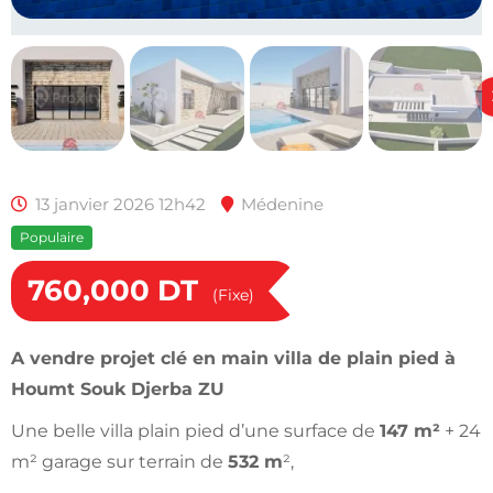
13 janvier 2026 12h42
Médenine
Populaire
760,000
DT
(Fixe)
A vendre projet clé en main villa de plain pied à
Houmt Souk Djerba ZU
Une belle villa plain pied d’une surface de
147 m²
+ 24
m² garage sur terrain de
532 m
²,