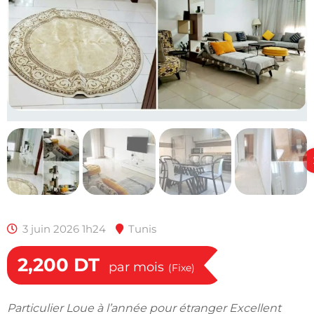
3 juin 2026 1h24
Tunis
2,200
DT
par mois
(Fixe)
Particulier Loue à l’année pour étranger Excellent