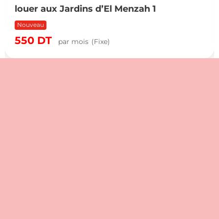
louer aux Jardins d’El Menzah 1
Nouveau
550
DT
par mois
(Fixe)