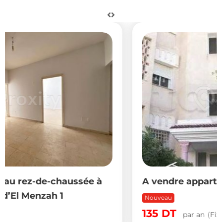
A vendre appartement s+2 au 4 etage
Nouveau
135
DT
par an
(Fixe)