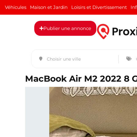
Véhicules
Maison et Jardin
Loisirs et Divertissement
In
Publier une annonce
MacBook Air M2 2022 8 Go