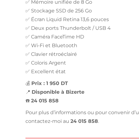
✅ Mémoire unifiée de 8 Go
✅ Stockage SSD de 256 Go
✅ Écran Liquid Retina 13,6 pouces
✅ Deux ports Thunderbolt / USB 4
✅ Caméra FaceTime HD
✅ Wi-Fi et Bluetooth
✅ Clavier rétroéclairé
✅ Coloris Argent
✅ Excellent état
💰
Prix : 1 950 DT
📍
Disponible à Bizerte
☎️
24 015 858
Pour plus d’informations ou pour convenir d’u
contactez-moi au
24 015 858
.